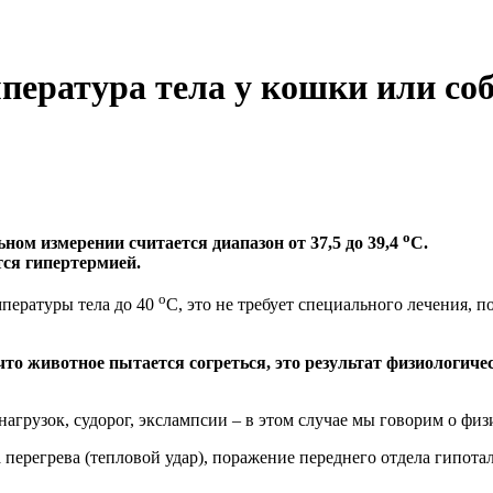
ература тела у кошки или со
о
ном измерении считается диапазон от 37,5 до 39,4
С.
ся гипертермией.
о
пературы тела до 40
С, это не требует специального лечения, 
то животное пытается согреться, это результат
физиологичес
нагрузок, судорог, экслампсии – в этом случае мы говорим о фи
перегрева (тепловой удар), поражение переднего отдела гипота