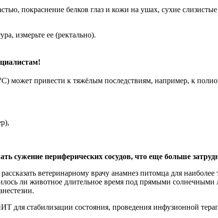
стью, покраснение белков глаз и кожи на ушах, сухие слизистые
ра, измерьте ее (ректально).
ециалистам!
о
С) может привести к тяжёлым последствиям, например, к полио
р),
ть сужение периферических сосудов, что еще больше затрудн
 рассказать ветеринарному врачу анамнез питомца для наиболе
илось ли животное длительное время под прямыми солнечными лу
анестезии.
ИТ для стабилизации состояния, проведения инфузионной терап