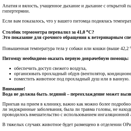
Апатия и вялость, учащенное дыхание и дыхание с открытой па
гипертермии.
Если вам показалось, что у вашего питомца поднялась температу
о
Столбик термометра перевалил за 41,0
С?
Это показание для срочного обращения к ветеринарным сп
Повышенная температура тела у собаки или кошки (выше 42,2
Питомцу необходимо оказать первую доврачебную помощь:
обеспечить доступ свежего воздуха,
организовать прохладный обдув (вентилятор, кондиционе
поместить животное под прохладный душ или в ванную.
Внимание!
Вода не должна быть ледяной – переохлаждение может вызва
Приехав на прием в клинику, важно как можно более подробно
ли эндокринные заболевания, была ли травма головы, не наход
проводилось вмешательство с использованием ингаляционной 
В тяжелых случаях животное будет размещено в отделении ОРи