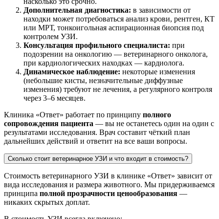
насколько это срочно.
Дополнительная диагностика:
в зависимости от
находки может потребоваться анализ крови, рентген, КТ
или МРТ, тонкоигольная аспирационная биопсия под
контролем УЗИ.
Консультация профильного специалиста:
при
подозрении на онкологию — ветеринарного онколога,
при кардиологических находках — кардиолога.
Динамическое наблюдение:
некоторые изменения
(небольшие кисты, незначительные диффузные
изменения) требуют не лечения, а регулярного контроля
через 3–6 месяцев.
Клиника «Ответ» работает по принципу
полного
сопровождения пациента
— вы не останетесь один на один с
результатами исследования. Врач составит чёткий план
дальнейших действий и ответит на все ваши вопросы.
Сколько стоит ветеринарное УЗИ и что входит в стоимость?
Стоимость ветеринарного УЗИ в клинике «Ответ» зависит от
вида исследования и размера животного. Мы придерживаемся
принципа
полной прозрачности ценообразования
—
никаких скрытых доплат.
В стоимость УЗИ всегда включено: