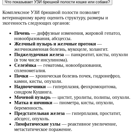
Что показывает УЗИ брюшной полости кошке или собаке?
Комплексное УЗИ брюшной полости позволяет
ветеринарному врачу оценить структуру, размеры и
эхогенность следующих органов:
Печень
— диффузные изменения, жировой гепатоз,
новообразования, абсцессы.
Желчный пузырь и желчные протоки
—
желчнокаменная болезнь, мукоцеле, холангит.
Поджелудочная железа
— панкреатит, кисты, опухоли
(в том числе инсулинома).
Селезёнка
— гематомы, новообразования,
спленомегалия.
Почки
— хроническая болезнь почек, гидронефроз,
камни, кисты, опухоли.
Надпочечники
— гиперплазия, феохромоцитома,
синдром Кушинга.
Мочевой пузырь
— цистит, уролиты, полипы, опухоли.
Матка и яичники
— пиометра, кисты, опухоли,
беременность.
Предстательная железа
— гиперплазия, простатит,
абсцесс, опухоль.
Лимфатические узлы
— реактивное увеличение,
метастатическое поражение.