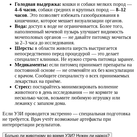
Голодная выдержка:
кошки и собаки мелких пород —
4–6 часов
, собаки средних и крупных пород —
8–12
часов
. Это позволяет избежать газообразования в
кишечнике, которое мешает визуализации органов.
Вода:
доступ к воде не ограничивается. Более того,
наполненный мочевой пузырь улучшает видимость
мочеполовых органов — не давайте питомцу мочиться
за 2–3 часа до исследования.
Шерсть:
в области живота шерсть выстригается
непосредственно перед процедурой — это делает
специалист клиники. Не нужно стричь питомца заранее.
Медикаменты:
если питомец принимает препараты на
постоянной основе — не отменяйте их без консультации
с врачом. Сообщите специалисту о всех принимаемых
лекарствах на приёме.
Стресс:
постарайтесь минимизировать волнение
животного в день исследования — не кормите за
несколько часов, возьмите любимую игрушку или
лежанку с запахом дома.
Если УЗИ проводится экстренно — специальная подготовка
не требуется. Врач учтёт возможные артефакты при
интерпретации результатов.
Больно ли животному во время УЗИ? Нужен ли наркоз?