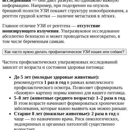
исследования
— они дают разную, но одинаково важную
информацию. Например, при подозрении на опухоль
брюшной полости УЗИ покажет структуру новообразования, а
рентген грудной клетки — наличие метастазов в лёгких.
Главное отличие УЗИ от рентгена —
отсутствие
ионизирующего излучения
. Ультразвуковое исследование
абсолютно безопасно и может проводиться многократно, в
том числе беременным самкам.
Как часто нужно делать профилактическое УЗИ кошке или собаке?
Частота профилактических ультразвуковых исследований
зависит от возраста и состояния здоровья питомца:
До 5 лет (молодые здоровые животные):
рекомендуется
1 раз в год
в рамках комплексного
профилактического осмотра. Позволяет сформировать
«базовую» картину нормы именно для вашего питомца.
5–8 лет (животные среднего возраста):
1–2 раза в год
.
В этом возрасте начинают формироваться хронические
заболевания, которые важно выявить как можно раньше.
Старше 8 лет (пожилые животные):
2 раза в год
и
чаще — по назначению врача. Риск онкологических,
эндокринных и органных патологий существенно
возрастает.