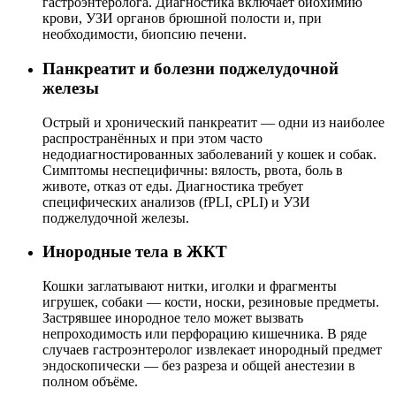
гастроэнтеролога. Диагностика включает биохимию
крови, УЗИ органов брюшной полости и, при
необходимости, биопсию печени.
Панкреатит и болезни поджелудочной
железы
Острый и хронический панкреатит — одни из наиболее
распространённых и при этом часто
недодиагностированных заболеваний у кошек и собак.
Симптомы неспецифичны: вялость, рвота, боль в
животе, отказ от еды. Диагностика требует
специфических анализов (fPLI, cPLI) и УЗИ
поджелудочной железы.
Инородные тела в ЖКТ
Кошки заглатывают нитки, иголки и фрагменты
игрушек, собаки — кости, носки, резиновые предметы.
Застрявшее инородное тело может вызвать
непроходимость или перфорацию кишечника. В ряде
случаев гастроэнтеролог извлекает инородный предмет
эндоскопически — без разреза и общей анестезии в
полном объёме.