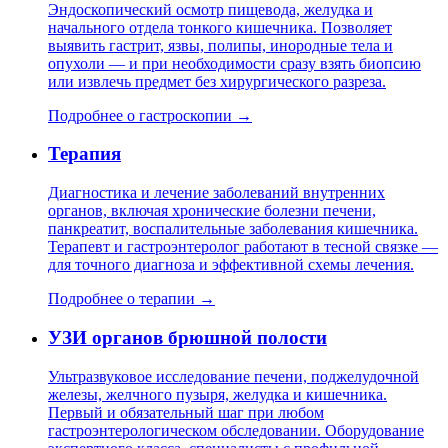
Эндоскопический осмотр пищевода, желудка и
начального отдела тонкого кишечника. Позволяет
выявить гастрит, язвы, полипы, инородные тела и
опухоли — и при необходимости сразу взять биопсию
или извлечь предмет без хирургического разреза.
Подробнее о гастроскопии →
Терапия
Диагностика и лечение заболеваний внутренних
органов, включая хронические болезни печени,
панкреатит, воспалительные заболевания кишечника.
Терапевт и гастроэнтеролог работают в тесной связке —
для точного диагноза и эффективной схемы лечения.
Подробнее о терапии →
УЗИ органов брюшной полости
Ультразвуковое исследование печени, поджелудочной
железы, желчного пузыря, желудка и кишечника.
Первый и обязательный шаг при любом
гастроэнтерологическом обследовании. Оборудование