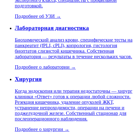
экспертного класса, специалисты с профильной
подготовкой.
Подробнее об УЗИ →
Лабораторная диагностика
Биохимический анализ крови, специфические тесты на
панкреатит (fPLI, cPLI), копрология, гистология
биоптатов слизистой кишечника. Собственная
лаборатория — результаты в течение нескольких часов.
Подробнее о лаборатории →
Хирургия
Когда эндоскопия или терапия недостаточны — хирург
клиники «Ответ» готов к операции любой сложности.
Резекция кишечника, удаление опухолей ЖКТ,
устранение непроходимости, операции на печени и
поджелудочной железе. Собственный стационар для
послеоперационного наблюдения.
Подробнее о хирургии →