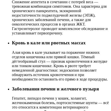
Снижение аппетита в сочетании с потерей веса —
тревожная комбинация симптомов. Она характерна для
хронического панкреатита, экзокринной
недостаточности поджелудочной железы (ЭПЖ),
хронических заболеваний печени, а также для
онкологических процессов в органах ЖКТ.
Гастроэнтеролог проводит комплексное обследование и
устанавливает первопричину.
Кровь в кале или рвотных массах
Алая кровь в кале указывает на поражение нижних
отделов кишечника или прямой кишки. Тёмный
дёгтеобразный стул — признак кровотечения в желудке
или тонком кишечнике. Кровь в рвоте требует
немедленной диагностики: эндоскопия позволяет
обнаружить источник кровотечения и при
необходимости остановить его прямо в ходе процедуры.
Заболевания печени и желчного пузыря
Гепатит, липидоз печени у кошек, холангит,
желчнокаменная болезнь, портосистемные шунты — всё
это относится к компетенции ветеринарного